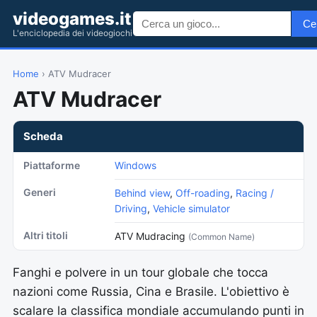
videogames.it
Ce
L'enciclopedia dei videogiochi
Home
› ATV Mudracer
ATV Mudracer
Scheda
Piattaforme
Windows
Generi
Behind view
,
Off-roading
,
Racing /
Driving
,
Vehicle simulator
Altri titoli
ATV Mudracing
(Common Name)
Fanghi e polvere in un tour globale che tocca
nazioni come Russia, Cina e Brasile. L'obiettivo è
scalare la classifica mondiale accumulando punti in