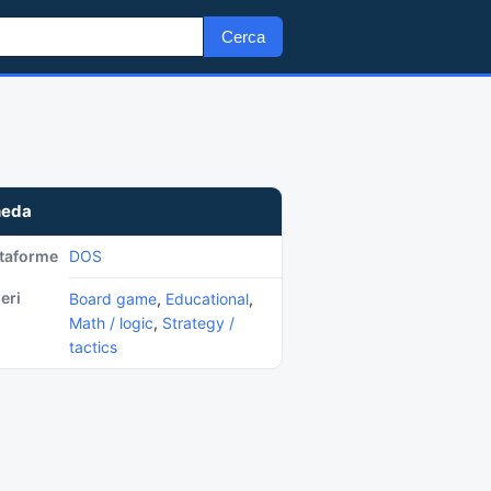
Cerca
heda
ttaforme
DOS
eri
Board game
,
Educational
,
Math / logic
,
Strategy /
tactics