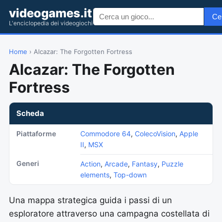
videogames.it
Ce
L'enciclopedia dei videogiochi
Home
› Alcazar: The Forgotten Fortress
Alcazar: The Forgotten
Fortress
Scheda
Piattaforme
Commodore 64
,
ColecoVision
,
Apple
II
,
MSX
Generi
Action
,
Arcade
,
Fantasy
,
Puzzle
elements
,
Top-down
Una mappa strategica guida i passi di un
esploratore attraverso una campagna costellata di